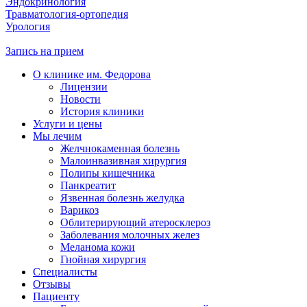
Эндокринология
Травматология-ортопедия
Урология
Запись на прием
О клинике им. Федорова
Лицензии
Новости
История клиники
Услуги и цены
Мы лечим
Желчнокаменная болезнь
Малоинвазивная хирургия
Полипы кишечника
Панкреатит
Язвенная болезнь желудка
Варикоз
Облитерирующий атеросклероз
Заболевания молочных желез
Меланома кожи
Гнойная хирургия
Специалисты
Отзывы
Пациенту