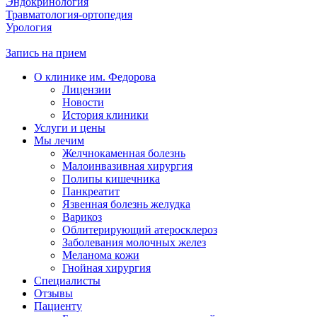
Эндокринология
Травматология-ортопедия
Урология
Запись на прием
О клинике им. Федорова
Лицензии
Новости
История клиники
Услуги и цены
Мы лечим
Желчнокаменная болезнь
Малоинвазивная хирургия
Полипы кишечника
Панкреатит
Язвенная болезнь желудка
Варикоз
Облитерирующий атеросклероз
Заболевания молочных желез
Меланома кожи
Гнойная хирургия
Специалисты
Отзывы
Пациенту