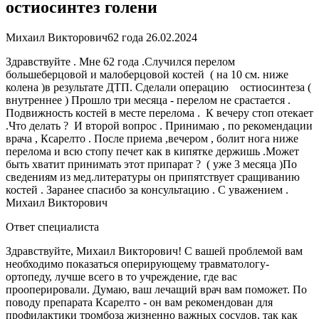
остиосинтез голени
Михаил Викторович
62 года
26.02.2024
Здравствуйте . Мне 62 года .Случился перелом
большеберцовой и малоберцовой костей ( на 10 см. ниже
колена )в результате ДТП. Сделали операцию остиосинтеза (
внутреннее ) Прошло три месяца - перелом не срастается .
Подвижность костей в месте перелома . К вечеру стоп отекает
.Что делать ? И второй вопрос . Принимаю , по рекомендации
врача , Ксарелто . После приема ,вечером , болит нога ниже
перелома и всю стопу печет как в кипятке держишь .Может
быть хватит принимать этот припарат ? ( уже 3 месяца )По
сведениям из мед.литературы он припятствует сращиванию
костей . Заранее спасибо за консультацию . С уважением .
Михаил Викторович
Ответ специалиста
Здравствуйте, Михаил Викторович! С вашей проблемой вам
необходимо показаться оперирующему травматологу-
ортопеду, лучше всего в то учреждение, где вас
прооперировали. Думаю, ваш лечащий врач вам поможет. По
поводу препарата Ксарелто - он вам рекомендован для
профилактики тромбоза жизненно важных сосудов, так как