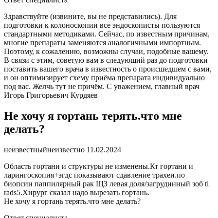
Здравствуйте (извините, вы не представились). Для
подготовки к колоноскопии все эндоскописты пользуются
стандартными методиками. Сейчас, по известным причинам,
многие препараты заменяются аналогичными импортным.
Поэтому, к сожалению, возможны случаи, подобные вашему.
В связи с этим, советую вам в следующий раз до подготовки
поставить вашего врача в известность о происшедшем с вами,
и он оптимизирует схему приёма препарата индивидуально
под вас. Желчь тут не причём. С уважением, главный врач
Игорь Григорьевич Курдяев
Не хочу я гортань терять.что мне
делать?
неизвестный
неизвестно
11.02.2024
Область гортани и структуры не изменены.Кт гортани и
ларингоскопия+эгдс показывают сдавление трахеи.по
биопсии паппилярный рак ЩЗ левая доля/загрудинный зоб ti
rads5.Хирург сказал надо вырезать гортань.
Не хочу я гортань терять.что мне делать?
Ответ специалиста