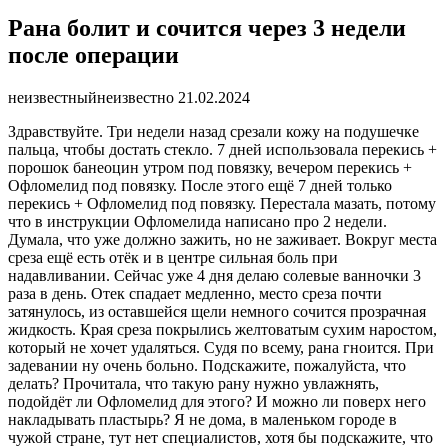
Рана болит и сочится через 3 недели
после операции
неизвестный
неизвестно
21.02.2024
Здравствуйте. Три недели назад срезали кожу на подушечке
пальца, чтобы достать стекло. 7 дней использовала перекись +
порошок банеоцин утром под повязку, вечером перекись +
Офломелид под повязку. После этого ещё 7 дней только
перекись + Офломелид под повязку. Перестала мазать, потому
что в инструкции Офломелида написано про 2 недели.
Думала, что уже должно зажить, но не заживает. Вокруг места
среза ещё есть отёк и в центре сильная боль при
надавливании. Сейчас уже 4 дня делаю солевые ванночки 3
раза в день. Отек спадает медленно, место среза почти
затянулось, из оставшейся щели немного сочится прозрачная
жидкость. Края среза покрылись желтоватым сухим наростом,
который не хочет удаляться. Судя по всему, рана гноится. При
задевании ну очень больно. Подскажите, пожалуйста, что
делать? Прочитала, что такую рану нужно увлажнять,
подойдёт ли Офломелид для этого? И можно ли поверх него
накладывать пластырь? Я не дома, в маленьком городе в
чужой стране, тут нет специалистов, хотя бы подскажите, что