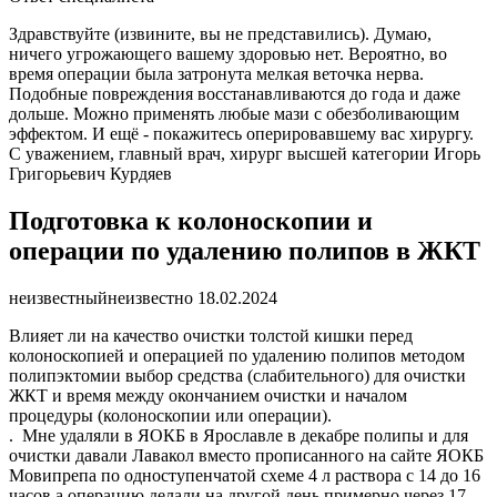
Здравствуйте (извините, вы не представились). Думаю,
ничего угрожающего вашему здоровью нет. Вероятно, во
время операции была затронута мелкая веточка нерва.
Подобные повреждения восстанавливаются до года и даже
дольше. Можно применять любые мази с обезболивающим
эффектом. И ещё - покажитесь оперировавшему вас хирургу.
С уважением, главный врач, хирург высшей категории Игорь
Григорьевич Курдяев
Подготовка к колоноскопии и
операции по удалению полипов в ЖКТ
неизвестный
неизвестно
18.02.2024
Влияет ли на качество очистки толстой кишки перед
колоноскопией и операцией по удалению полипов методом
полипэктомии выбор средства (слабительного) для очистки
ЖКТ и время между окончанием очистки и началом
процедуры (колоноскопии или операции).
. Мне удаляли в ЯОКБ в Ярославле в декабре полипы и для
очистки давали Лавакол вместо прописанного на сайте ЯОКБ
Мовипрепа по одноступенчатой схеме 4 л раствора с 14 до 16
часов а операцию делали на другой день примерно через 17