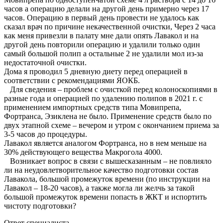
часов а операцию делали на другой день примерно через 17
часов. Операцию в первый день провести не удалось как
сказал врач по причине некачественной очистки, Через 2 часа
как меня привезли в палату мне дали опять Лавакол и на
другой день повторили операцию и удалили только один
самый большой полип а остальные 2 не удалили мол из-за
недостаточной очистки.
Дома я проводил 5 дневную диету перед операцией в
соответствии с рекомендациями ЯОКБ.
Для сведения – проблем с очисткой перед колоноскопиями в
разные года и операцией по удалению полипов в 2021 г. с
применением импортных средств типа Мовипрепа,
Фортранса, Эзиклена не было. Применение средств было по
двух этапной схеме – вечером и утром с окончанием приема за
3-5 часов до процедуры.
Лавакол является аналогом Фортранса, но в нем меньше на
30% действующего вещества Макрогола 4000.
Возникает вопрос в связи с вышесказанным – не повлияло
ли на неудовлетворительное качество подготовки состав
Лавакола, большой промежуток времени (по инструкции на
Лавакол – 18-20 часов), а также могла ли желчь за такой
большой промежуток времени попасть в ЖКТ и испортить
чистоту подготовки?
Ответ специалиста