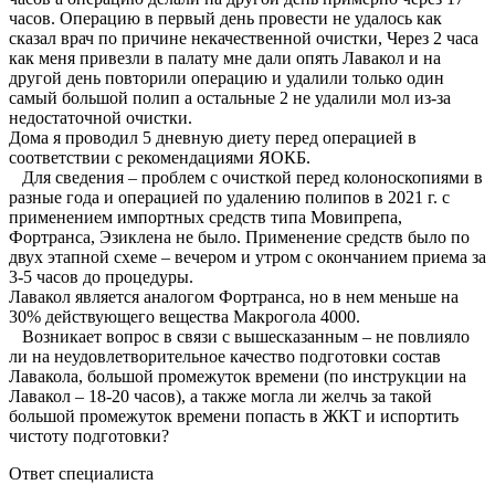
часов. Операцию в первый день провести не удалось как
сказал врач по причине некачественной очистки, Через 2 часа
как меня привезли в палату мне дали опять Лавакол и на
другой день повторили операцию и удалили только один
самый большой полип а остальные 2 не удалили мол из-за
недостаточной очистки.
Дома я проводил 5 дневную диету перед операцией в
соответствии с рекомендациями ЯОКБ.
Для сведения – проблем с очисткой перед колоноскопиями в
разные года и операцией по удалению полипов в 2021 г. с
применением импортных средств типа Мовипрепа,
Фортранса, Эзиклена не было. Применение средств было по
двух этапной схеме – вечером и утром с окончанием приема за
3-5 часов до процедуры.
Лавакол является аналогом Фортранса, но в нем меньше на
30% действующего вещества Макрогола 4000.
Возникает вопрос в связи с вышесказанным – не повлияло
ли на неудовлетворительное качество подготовки состав
Лавакола, большой промежуток времени (по инструкции на
Лавакол – 18-20 часов), а также могла ли желчь за такой
большой промежуток времени попасть в ЖКТ и испортить
чистоту подготовки?
Ответ специалиста