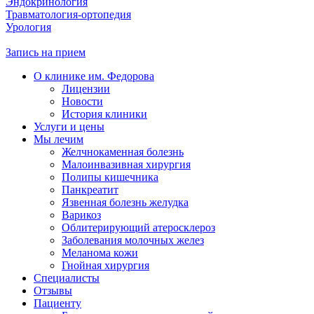
Эндокринология
Травматология-ортопедия
Урология
Запись на прием
О клинике им. Федорова
Лицензии
Новости
История клиники
Услуги и цены
Мы лечим
Желчнокаменная болезнь
Малоинвазивная хирургия
Полипы кишечника
Панкреатит
Язвенная болезнь желудка
Варикоз
Облитерирующий атеросклероз
Заболевания молочных желез
Меланома кожи
Гнойная хирургия
Специалисты
Отзывы
Пациенту