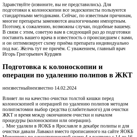
Здравствуйте (извините, вы не представились). Для
подготовки к колоноскопии все эндоскописты пользуются
стандартными методиками. Сейчас, по известным причинам,
многие препараты заменяются аналогичными импортным.
Поэтому, к сожалению, возможны случаи, подобные вашему.
В связи с этим, советую вам в следующий раз до подготовки
поставить вашего врача в известность о происшедшем с вами,
и он оптимизирует схему приёма препарата индивидуально
под вас. Желчь тут не причём. С уважением, главный врач
Игорь Григорьевич Курдяев
Подготовка к колоноскопии и
операции по удалению полипов в ЖКТ
неизвестный
неизвестно
14.02.2024
Влияет ли на качество очистки толстой кишки перед
колоноскопией и операцией по удалению полипов методом
полипэктомии выбор средства (слабительного) для очистки
ЖКТ и время между окончанием очистки и началом
процедуры (колоноскопии или операции).
. Мне удаляли в ЯОКБ в Ярославле в декабре полипы и для
очистки давали Лавакол вместо прописанного на сайте ЯОКБ
Мовипрепа по одноступенчатой схеме 4 л раствора с 14 до 16